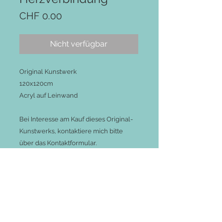
Preis
CHF 0.00
Nicht verfügbar
Original Kunstwerk
120x120cm
Acryl auf Leinwand
Bei Interesse am Kauf dieses Original-
Kunstwerks, kontaktiere mich bitte
über das Kontaktformular.
RÜCKGABE- UND
ERSTATTUNGSRICHTLINIE
Aufgrund der Beschaffenheit dieser
künstlerischen Produkte können wir
weder Rücksendungen akzeptieren